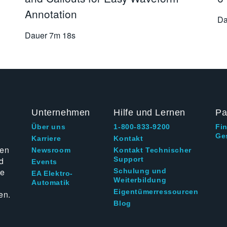
Annotation
Da
Dauer
7m 18s
Unternehmen
Hilfe und Lernen
Pa
Über uns
1-800-833-9200
Fi
Ge
g
Karriere
Kontakt
ten
Newsroom
Kontakt Technischer
d
Support
Events
ie
Schulung und
EA Elektro-
Weiterbildung
Automatik
Eigentümerressourcen
en.
Blog