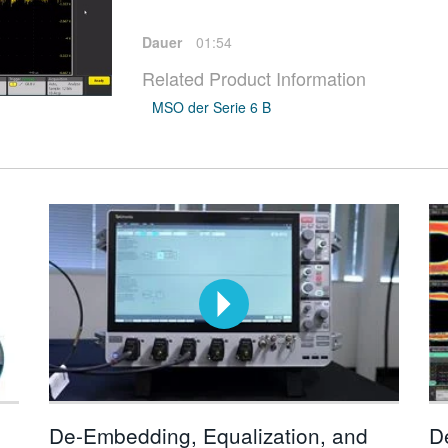
Dauer
01:54
Related Product Information
MSO der Serie 6 B
De-Embedding, Equalization, and
D