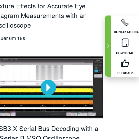
xture Effects for Accurate Eye
iagram Measurements with an
scilloscope
KONTAKTAUFN
uer
6m 18s
DOWNLOAD
FEEDBACK
SB3.X Serial Bus Decoding with a
 Series B MSO Oscilloscope