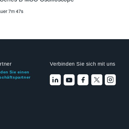
uer
7m 47s
rtner
Verbinden Sie sich mit uns
nden Sie einen
schäftspartner