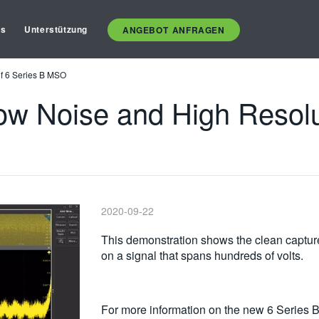
es
Unterstützung
ANGEBOT ANFRAGEN
of 6 Series B MSO
ow Noise and High Resolut
2020-09-22
This demonstration shows the clean capture 
on a signal that spans hundreds of volts.
For more information on the new 6 Series 