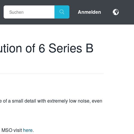
Anmelden
ion of 6 Series B
of a small detail with extremely low noise, even
B MSO visit
here
.