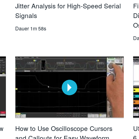
Jitter Analysis for High-Speed Serial
Fi
Signals
D
O
Dauer
1m 58s
Da
ew
How to Use Oscilloscope Cursors
U
and Callouts for Easy Waveform
6