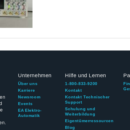
Unternehmen
Hilfe und Lernen
Pa
Über uns
1-800-833-9200
Fi
Ge
g
Karriere
Kontakt
ten
Newsroom
Kontakt Technischer
d
Support
Events
ie
Schulung und
EA Elektro-
Weiterbildung
Automatik
Eigentümerressourcen
en.
Blog