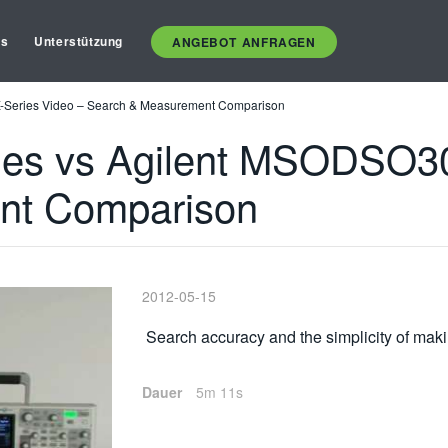
es
Unterstützung
ANGEBOT ANFRAGEN
-Series Video – Search & Measurement Comparison
s vs Agilent MSODSO30
nt Comparison
2012-05-15
Search accuracy and the simplicity of ma
Dauer
5m 11s