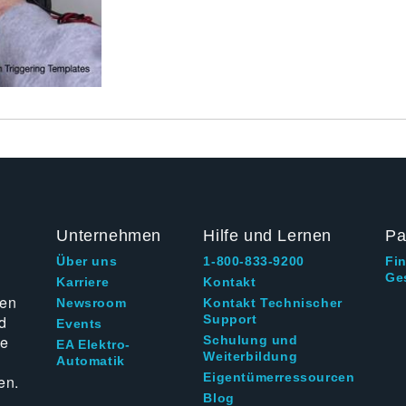
Unternehmen
Hilfe und Lernen
Pa
Über uns
1-800-833-9200
Fi
Ge
g
Karriere
Kontakt
ten
Newsroom
Kontakt Technischer
d
Support
Events
ie
Schulung und
EA Elektro-
Weiterbildung
Automatik
Eigentümerressourcen
en.
Blog