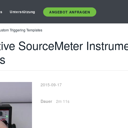
es
Unterstützung
ANGEBOT ANFRAGEN
Custom Triggering Templates
tive SourceMeter Instrum
es
2015-09-17
Dauer
2m 11s