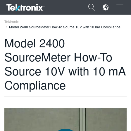
×
Tektronix
Model 2400 SourceMeter How-To Source 10V with 10 mA Compliance
Model 2400
SourceMeter How-To
ENGLISH
Source 10V with 10 mA
FRANÇAIS
Compliance
DEUTSCH
VIỆT NAM
简体中文
日本語
한국어