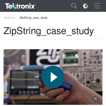
×
Tektronix
ZipString_case_study
ZipString_case_study
ENGLISH
FRANÇAIS
DEUTSCH
VIỆT NAM
简体中文
日本語
한국어