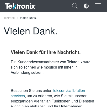
×
Tektronix
Vielen Dank.
Vielen Dank.
ENGLISH
Vielen Dank für Ihre Nachricht.
FRANÇAIS
Ein Kundendienstmitarbeiter von Tektronix wird
DEUTSCH
sich so schnell wie möglich mit Ihnen in
Verbindung setzen.
VIỆT NAM
简体中文
Besuchen Sie uns unter:
tek.com/calibration-
日本語
services
, um zu erfahren, wie Sie mit unserer
einzigartigen Vielfalt an Funktionen und Diensten
한국어
Richtlinien einhalten und Ihr Unternehmen