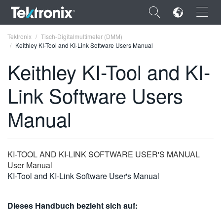
×
Tektronix
Tisch-Digitalmultimeter (DMM)
Keithley KI-Tool and KI-Link Software Users Manual
Keithley KI-Tool and KI-
Link Software Users
ENGLISH
Manual
FRANÇAIS
DEUTSCH
KI-TOOL AND KI-LINK SOFTWARE USER'S MANUAL
VIỆT NAM
User Manual
简体中文
KI-Tool and KI-Link Software User's Manual
日本語
Dieses Handbuch bezieht sich auf:
한국어