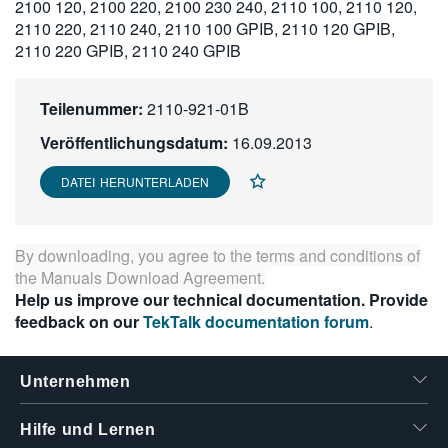
2100 120, 2100 220, 2100 230 240, 2110 100, 2110 120,
繁體中文
2110 220, 2110 240, 2110 100 GPIB, 2110 120 GPIB,
2110 220 GPIB, 2110 240 GPIB
Teilenummer:
2110-921-01B
Veröffentlichungsdatum:
16.09.2013
DATEI HERUNTERLADEN
By downloading, you agree to the terms and conditions of
the
Manuals Download Agreement
.
Help us improve our technical documentation. Provide
feedback on our
TekTalk documentation forum
.
Unternehmen
Hilfe und Lernen