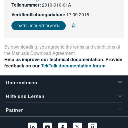
Teilenummer:
2010-910-01A
繁體中文
Veröffentlichungsdatum:
17.09.2015
DATEI HERUNTERLADEN
By downloading, you agree to the terms and conditions of
the
Manuals Download Agreement
.
Help us improve our technical documentation. Provide
feedback on our
TekTalk documentation forum
.
Unternehmen
Hilfe und Lernen
Partner