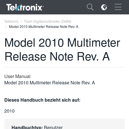
×
Tektronix
Tisch-Digitalmultimeter (DMM)
Model 2010 Multimeter Release Note Rev. A
Model 2010 Multimeter
Release Note Rev. A
ENGLISH
FRANÇAIS
User Manual
DEUTSCH
Model 2010 Multimeter Release Note Rev. A
VIỆT NAM
Dieses Handbuch bezieht sich auf:
简体中文
2010
日本語
한국어
Handbuchtyp:
Benutzer