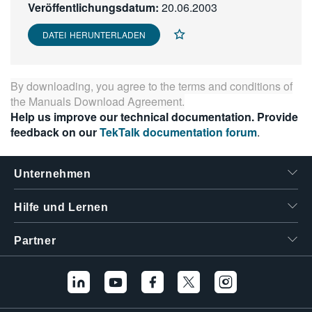
Veröffentlichungsdatum:
20.06.2003
繁體中文
DATEI HERUNTERLADEN
By downloading, you agree to the terms and conditions of
the
Manuals Download Agreement
.
Help us improve our technical documentation. Provide
feedback on our
TekTalk documentation forum
.
Unternehmen
Hilfe und Lernen
Partner