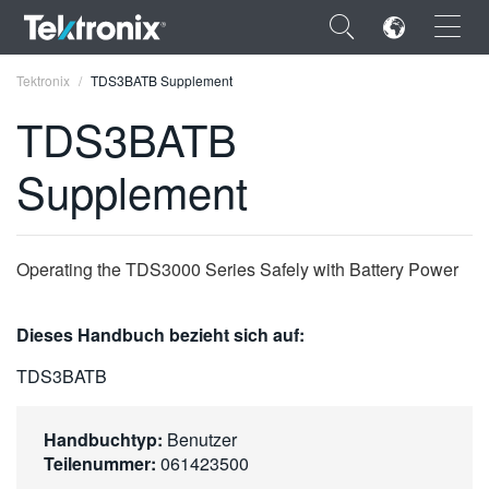
×
Tektronix
TDS3BATB Supplement
TDS3BATB
Supplement
ENGLISH
FRANÇAIS
Operating the TDS3000 Series Safely with Battery Power
DEUTSCH
Dieses Handbuch bezieht sich auf:
VIỆT NAM
TDS3BATB
简体中文
日本語
Handbuchtyp:
Benutzer
Teilenummer:
061423500
한국어