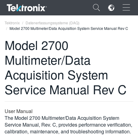
×
Tektronix
Datenerfassungssysteme (DAQ)
Model 2700 Multimeter/Data Acquisition System Service Manual Rev C
Model 2700
Multimeter/Data
ENGLISH
Acquisition System
FRANÇAIS
Service Manual Rev C
DEUTSCH
VIỆT NAM
简体中文
User Manual
The Model 2700 Multimeter/Data Acquisition System
日本語
Service Manual, Rev. C, provides performance verification,
calibration, maintenance, and troubleshooting information.
한국어