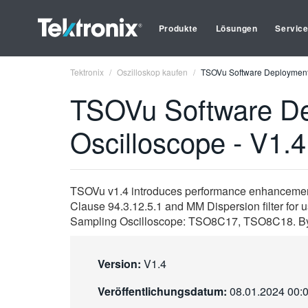
Produkte
Lösungen
Servic
Tektronix
Oszilloskop kaufen
TSOVu Software Deployment 
TSOVu Software De
Oscilloscope - V1.4
TSOVu v1.4 introduces performance enhancemen
Clause 94.3.12.5.1 and MM Dispersion filter for
Sampling Oscilloscope: TSO8C17, TSO8C18. By d
Version:
V1.4
Veröffentlichungsdatum:
08.01.2024 00: