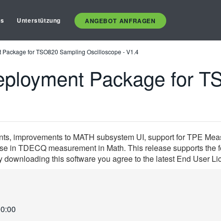
es
Unterstützung
ANGEBOT ANFRAGEN
Package for TSO820 Sampling Oscilloscope - V1.4
ployment Package for T
ts, improvements to MATH subsystem UI, support for TPE Me
 use in TDECQ measurement in Math. This release supports the 
ownloading this software you agree to the latest End User L
00:00