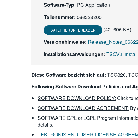
Software-Typ:
PC Application
Teilenummer:
066223300
(421606 KB)
DATEI HERUNTERLADEN
Versionshinweise:
Release_Notes_066223
Installationsanweisungen:
TSOVu_install
Diese Software bezieht sich auf:
TSO820, TSO
Following Software Download Policies and Ag
SOFTWARE DOWNLOAD POLICY:
Click to 
SOFTWARE DOWNLOAD AGREEMENT:
By 
SOFTWARE GPL or LGPL Program Informatio
details.
TEKTRONIX END USER LICENSE AGREE