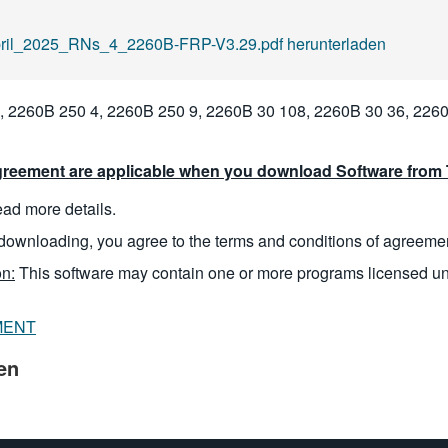
il_2025_RNs_4_2260B-FRP-V3.29.pdf herunterladen
 2260B 250 4, 2260B 250 9, 2260B 30 108, 2260B 30 36, 2260
reement are applicable when you download Software from T
read more details.
downloading, you agree to the terms and conditions of agreeme
n:
This software may contain one or more programs licensed u
MENT
en