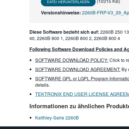
(10315 KB)
DATEI HERUNTERLADEN
Versionshinweise:
2260B-FRP-V3_29_Apr
Diese Software bezieht sich auf:
2260B 250 13,
40, 2260B 800 1, 2260B 800 2, 2260B 800 4
Following Software Download Policies and Ag
SOFTWARE DOWNLOAD POLICY:
Click to 
SOFTWARE DOWNLOAD AGREEMENT:
By 
SOFTWARE GPL or LGPL Program Informatio
details.
TEKTRONIX END USER LICENSE AGREE
Informationen zu ähnlichen Produkt
Keithley-Serie 2260B