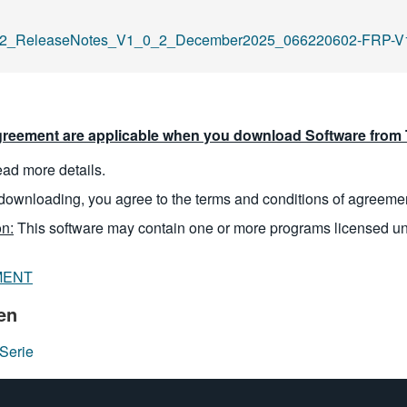
ReleaseNotes_V1_0_2_December2025_066220602-FRP-V1.0.
reement are applicable when you download Software from T
read more details.
downloading, you agree to the terms and conditions of agreeme
n:
This software may contain one or more programs licensed u
MENT
en
Serie