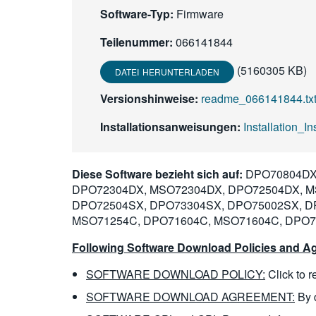
Software-Typ:
Firmware
Teilenummer:
066141844
(5160305 KB)
DATEI HERUNTERLADEN
Versionshinweise:
readme_066141844.txt
Installationsanweisungen:
Installation_I
Diese Software bezieht sich auf:
DPO70804DX,
DPO72304DX, MSO72304DX, DPO72504DX, M
DPO72504SX, DPO73304SX, DPO75002SX, D
MSO71254C, DPO71604C, MSO71604C, DPO7
Following Software Download Policies and Ag
SOFTWARE DOWNLOAD POLICY:
Click to 
SOFTWARE DOWNLOAD AGREEMENT:
By 