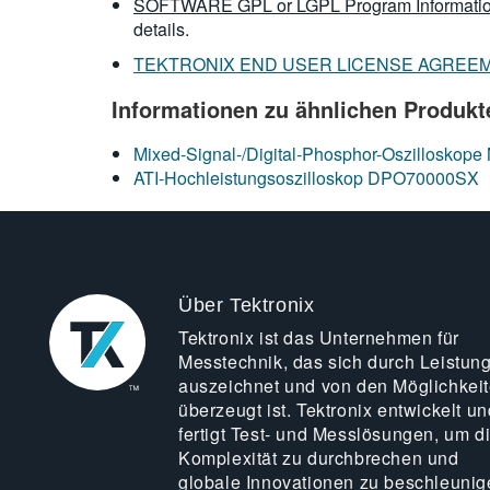
SOFTWARE GPL or LGPL Program Informatio
details.
TEKTRONIX END USER LICENSE AGREE
Informationen zu ähnlichen Produkt
Mixed-Signal-/Digital-Phosphor-Oszillosk
ATI-Hochleistungsoszilloskop DPO70000SX
Über Tektronix
Tektronix ist das Unternehmen für
Messtechnik, das sich durch Leistun
auszeichnet und von den Möglichkei
überzeugt ist. Tektronix entwickelt un
fertigt Test- und Messlösungen, um d
Komplexität zu durchbrechen und
globale Innovationen zu beschleunig