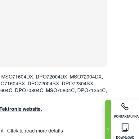
 MSO71604DX, DPO72004DX, MSO72004DX,
PO71604SX, DPO72004SX, DPO72304SX,
604C, DPO70804C, MSO70804C, DPO71254C,
ektronix website.
KONTAKTAUFN
nt.
Click to read more details
DOWNLOAD