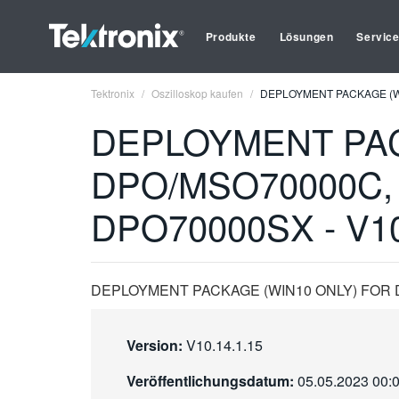
Produkte
Lösungen
Servic
Tektronix
Oszilloskop kaufen
DEPLOYMENT PACKAGE (WI
DEPLOYMENT PAC
DPO/MSO70000C,
DPO70000SX - V10
DEPLOYMENT PACKAGE (WIN10 ONLY) FOR D
Version:
V10.14.1.15
Veröffentlichungsdatum:
05.05.2023 00: