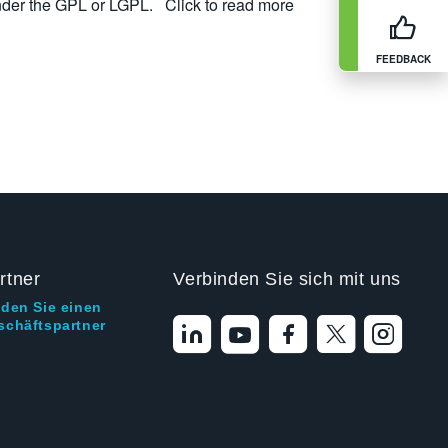
nder the GPL or LGPL.
Click to read more
FEEDBACK
rtner
Verbinden Sie sich mit uns
nden Sie einen
schäftspartner