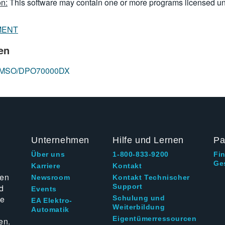
n:
This software may contain one or more programs licensed u
MENT
en
ope MSO/DPO70000DX
Unternehmen
Hilfe und Lernen
Pa
Über uns
1-800-833-9200
Fi
Ge
g
Karriere
Kontakt
ten
Newsroom
Kontakt Technischer
d
Support
Events
ie
Schulung und
EA Elektro-
Weiterbildung
Automatik
Eigentümerressourcen
en.