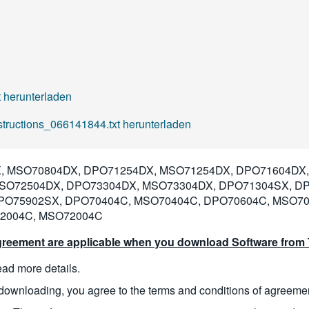
 herunterladen
nstructions_066141844.txt herunterladen
 MSO70804DX, DPO71254DX, MSO71254DX, DPO71604DX,
SO72504DX, DPO73304DX, MSO73304DX, DPO71304SX, D
PO75902SX, DPO70404C, MSO70404C, DPO70604C, MSO70
2004C, MSO72004C
reement are applicable when you download Software from T
read more details.
downloading, you agree to the terms and conditions of agreeme