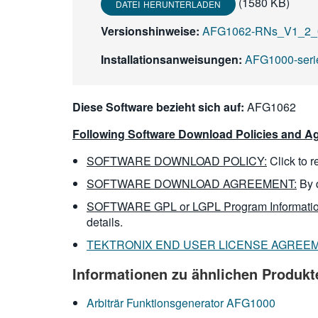
(1580 KB)
DATEI HERUNTERLADEN
Versionshinweise:
AFG1062-RNs_V1_2_0
Installationsanweisungen:
AFG1000-serie
Diese Software bezieht sich auf:
AFG1062
Following Software Download Policies and Ag
SOFTWARE DOWNLOAD POLICY:
Click to 
SOFTWARE DOWNLOAD AGREEMENT:
By 
SOFTWARE GPL or LGPL Program Informatio
details.
TEKTRONIX END USER LICENSE AGREE
Informationen zu ähnlichen Produkt
Arbiträr Funktionsgenerator AFG1000