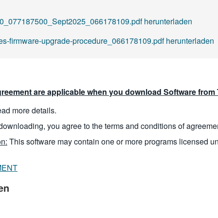
_077187500_Sept2025_066178109.pdf herunterladen
s-firmware-upgrade-procedure_066178109.pdf herunterladen
reement are applicable when you download Software from T
read more details.
downloading, you agree to the terms and conditions of agreeme
n:
This software may contain one or more programs licensed u
MENT
en