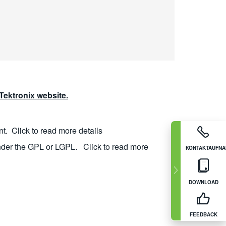
ektronix website.
nt.
Click to read more details
nder the GPL or LGPL.
Click to read more
KONTAKTAUFN
DOWNLOAD
FEEDBACK