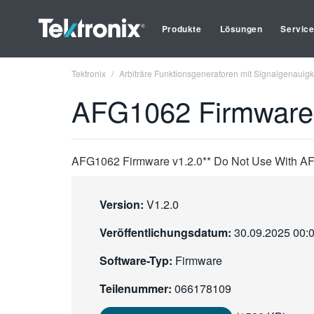
Produkte
Lösungen
Servic
Tektronix
Arbiträre Funktionsgeneratoren mit Signalgenauigk
AFG1062 Firmware 
AFG1062 Firmware v1.2.0** Do Not Use With A
Version:
V1.2.0
Veröffentlichungsdatum:
30.09.2025 00:
Software-Typ:
Firmware
Teilenummer:
066178109