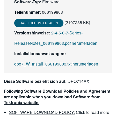
Software-Typ:
Firmware
繁體中文
Teilenummer:
066199803
(2107238 KB)
DATEI HERUNTERLADEN
Versionshinweise:
2-4-5-6-7-Series-
ReleaseNotes_066199803.pdf herunterladen
Installationsanweisungen:
dpo7_W_install_066199803.txt herunterladen
Diese Software bezieht sich auf:
DPO714AX
Following Software Download Policies and Agreement
are applicable when you download Software from
Tektronix website.
SOFTWARE DOWNLOAD POLICY:
Click to read more