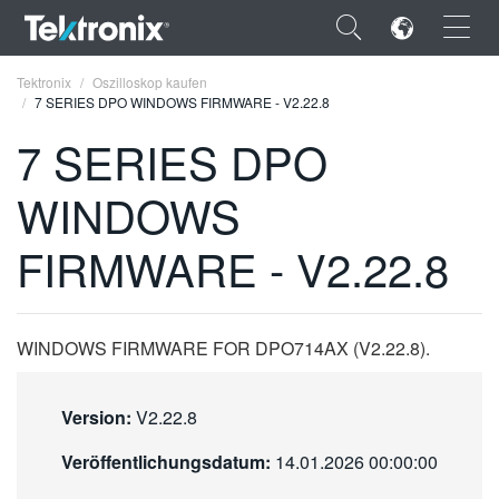
×
Tektronix
Oszilloskop kaufen
7 SERIES DPO WINDOWS FIRMWARE - V2.22.8
7 SERIES DPO
WINDOWS
ENGLISH
FIRMWARE - V2.22.8
FRANÇAIS
DEUTSCH
WINDOWS FIRMWARE FOR DPO714AX (V2.22.8).
VIỆT NAM
简体中文
Version:
V2.22.8
日本語
Veröffentlichungsdatum:
14.01.2026 00:00:00
한국어