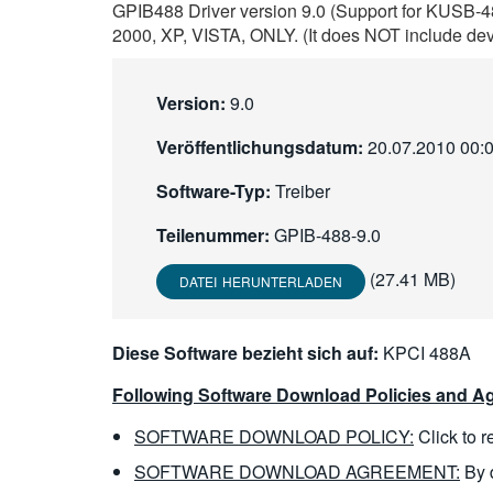
GPIB488 Driver version 9.0 (Support for KUS
2000, XP, VISTA, ONLY. (It does NOT include de
Version:
9.0
Veröffentlichungsdatum:
20.07.2010 00:
Software-Typ:
Treiber
Teilenummer:
GPIB-488-9.0
(27.41 MB)
DATEI HERUNTERLADEN
Diese Software bezieht sich auf:
KPCI 488A
Following Software Download Policies and Ag
SOFTWARE DOWNLOAD POLICY:
Click to 
SOFTWARE DOWNLOAD AGREEMENT:
By 