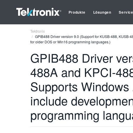
Produkte
Lösungen
Servic
Tektronix
GPIB488 Driver version 9.0 (Support for KUSB-488, KUSB-4
for older DOS or Win16 programming languages.)
GPIB488 Driver ver
488A and KPCI-488
Supports Windows 
include developmen
programming langu