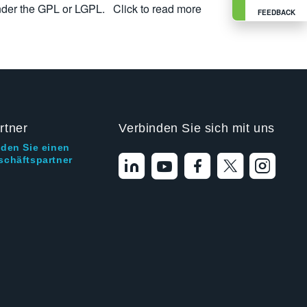
nder the GPL or LGPL.
Click to read more
FEEDBACK
rtner
Verbinden Sie sich mit uns
nden Sie einen
schäftspartner