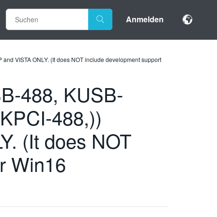
Anmelden
 and VISTA ONLY. (It does NOT include development support
USB-488, KUSB-
KPCI-488,))
. (It does NOT
or Win16