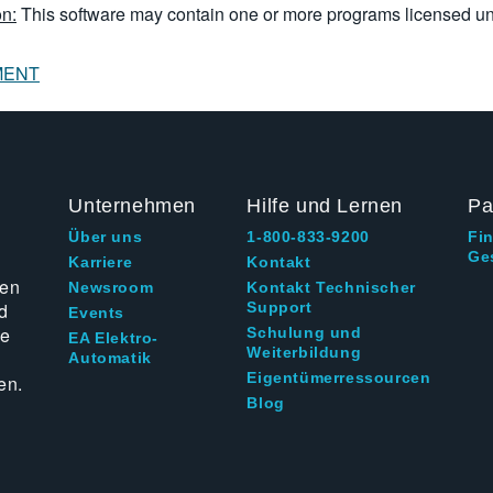
n:
This software may contain one or more programs licensed u
MENT
Unternehmen
Hilfe und Lernen
Pa
Über uns
1-800-833-9200
Fi
Ge
g
Karriere
Kontakt
ten
Newsroom
Kontakt Technischer
d
Support
Events
ie
Schulung und
EA Elektro-
Weiterbildung
Automatik
Eigentümerressourcen
en.
Blog