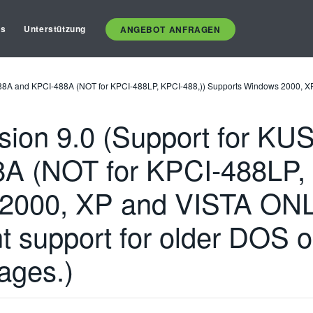
es
Unterstützung
ANGEBOT ANFRAGEN
88A and KPCI-488A (NOT for KPCI-488LP, KPCI-488,)) Supports Windows 2000, XP
sion 9.0 (Support for K
A (NOT for KPCI-488LP, 
2000, XP and VISTA ONLY
t support for older DOS 
ages.)