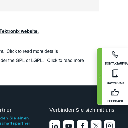
ektronix website.
nt.
Click to read more details
nder the GPL or LGPL.
Click to read more
KONTAKTAUFN
DOWNLOAD
FEEDBACK
rtner
Verbinden Sie sich mit uns
nden Sie einen
schäftspartner