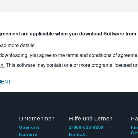
reement are applicable when you download Software from T
read more details.
downloading, you agree to the terms and conditions of agreeme
n:
This software may contain one or more programs licensed u
MENT
Unternehmen
Hilfe und Lernen
Pa
Über uns
1-800-833-9200
Fi
Ge
g
Karriere
Kontakt