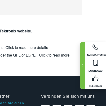
ektronix website.
nt.
Click to read more details
nder the GPL or LGPL.
Click to read more
KONTAKTAUFN
DOWNLOAD
FEEDBACK
rtner
Verbinden Sie sich mit uns
nden Sie einen