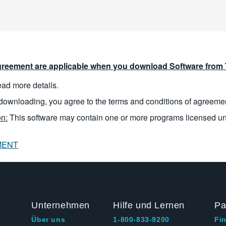
reement are applicable when you download Software from T
read more details.
downloading, you agree to the terms and conditions of agreeme
n:
This software may contain one or more programs licensed u
MENT
Unternehmen
Hilfe und Lernen
Pa
Über uns
1-800-833-9200
Fi