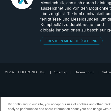
Messtechnik, das sich durch Leistun
auszeichnet und von den Möglichkei
überzeugt ist. Tektronix entwickelt un
fertigt Test- und Messlösungen, um d
Komplexität zu durchbrechen und
globale Innovationen zu beschleunig
ERFAHREN SIE MEHR ÜBER UNS
© 2026 TEKTRONIX, INC.
Sitemap
Datenschutz
Nutzu
By continuing to our site, you accept our use of cookies and other trac
analyse performance and share information about your site usage with o