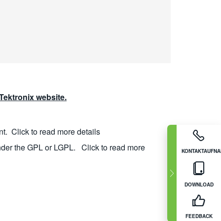
ektronix website.
nt.
Click to read more details
nder the GPL or LGPL.
Click to read more
KONTAKTAUFN
DOWNLOAD
FEEDBACK