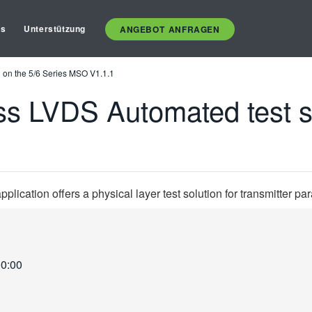
es
Unterstützung
ANGEBOT ANFRAGEN
 on the 5/6 Series MSO V1.1.1
ss LVDS Automated test so
plication offers a physical layer test solution for transmitter 
00:00