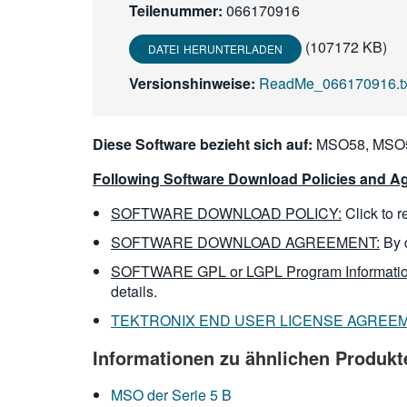
Teilenummer:
066170916
(107172 KB)
DATEI HERUNTERLADEN
Versionshinweise:
ReadMe_066170916.txt
Diese Software bezieht sich auf:
MSO58, MSO5
Following Software Download Policies and Ag
SOFTWARE DOWNLOAD POLICY:
Click to 
SOFTWARE DOWNLOAD AGREEMENT:
By 
SOFTWARE GPL or LGPL Program Informatio
details.
TEKTRONIX END USER LICENSE AGREE
Informationen zu ähnlichen Produkt
MSO der Serie 5 B