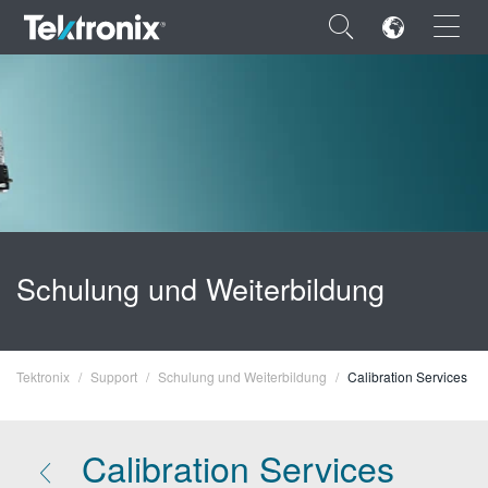
×
ENGLISH
FRANÇAIS
Schulung und Weiterbildung
DEUTSCH
VIỆT NAM
Tektronix
Support
Schulung und Weiterbildung
Calibration Services
简体中文
日本語
Calibration Services
한국어