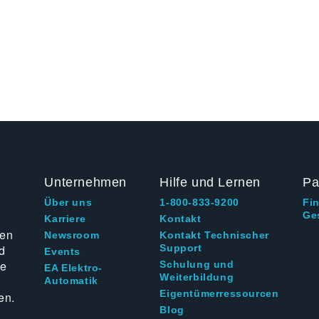
Unternehmen
Hilfe und Lernen
Pa
Über uns
1-800-833-9200
Fi
Ge
g
Karriere
Kontakt
ten
Newsroom
Kontakt Technischer
d
Support
Events
ie
Schulung und
EA Elektro-
Weiterbildung
Automatik
Eigentümerressourcen
en.
Blog