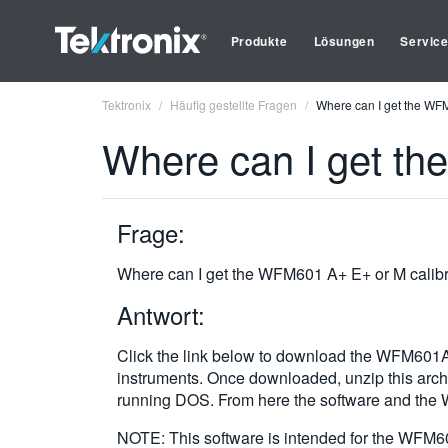
Produkte
Lösungen
Servic
Tektronix
Häufig gestellte Fragen
Where can I get the WFM
Where can I get th
Frage:
Where can I get the WFM601 A+ E+ or M calibr
Antwort:
Click the link below to download the WFM601A/
instruments. Once downloaded, unzip this archi
running DOS. From here the software and the 
NOTE: This software is intended for the WFM