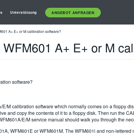
es
Unterstützung
ANGEBOT ANFRAGEN
601 A+ E+ or M calibration software?
e WFM601 A+ E+ or M cali
ation software?
E/M calibration software which normally comes on a floppy disk
ve and copy the contents of it to a floppy disk. Then run the C
WFM601A/E/M service manual should walk you through the necess
601A, WFM601E or WFM601M. The WFM601i and non-lettered mode