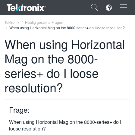
×
Tektronix
Häufig gestellte Fragen
When using Horizontal Mag on the 8000-series+ do I loose resolution?
When using Horizontal
Mag on the 8000-
ENGLISH
series+ do I loose
FRANÇAIS
resolution?
DEUTSCH
VIỆT NAM
简体中文
Frage:
日本語
When using Horizontal Mag on the 8000-series+ do I
loose resolution?
한국어