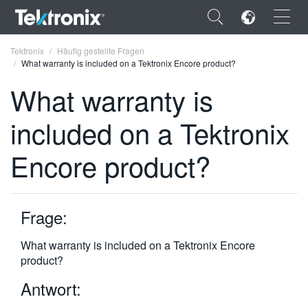
×
Tektronix
Häufig gestellte Fragen
What warranty is included on a Tektronix Encore product?
What warranty is
included on a Tektronix
ENGLISH
Encore product?
FRANÇAIS
DEUTSCH
Frage:
VIỆT NAM
简体中文
What warranty is included on a Tektronix Encore
product?
日本語
Antwort:
한국어