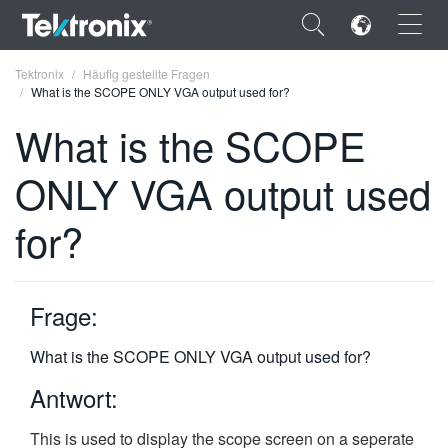
×
Tektronix
Häufig gestellte Fragen
What is the SCOPE ONLY VGA output used for?
What is the SCOPE
ONLY VGA output used
ENGLISH
for?
FRANÇAIS
DEUTSCH
Frage:
VIỆT NAM
简体中文
What is the SCOPE ONLY VGA output used for?
日本語
Antwort:
한국어
This is used to display the scope screen on a seperate