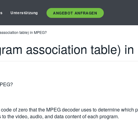
es
Unterstützung
ANGEBOT ANFRAGEN
association table) in MPEG?
gram association table) 
 MPEG?
 code of zero that the MPEG decoder uses to determine which pro
 to the video, audio, and data content of each program.