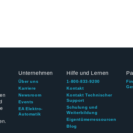
Unternehmen
Hilfe und Lernen
Pa
Über uns
1-800-833-9200
Fi
Ge
g
Karriere
Kontakt
ten
Newsroom
Kontakt Technischer
d
Support
Events
ie
Schulung und
EA Elektro-
Weiterbildung
Automatik
Eigentümerressourcen
en.
Blog