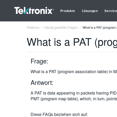
Produkte
Lösungen
Servic
Tektronix
Häufig gestellte Fragen
What is a PAT (program 
What is a PAT (pro
Frage:
What is a PAT (program association table) in
Antwort:
A PAT is data appearing in packets having PID
PMT (program map table), which, in turn, points
Diese FAQs beziehen sich auf: