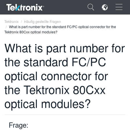
×
Tektronix
Häufig gestellte Fragen
What is part number for the standard FC/PC optical connector for the
Tektronix 80Cxx optical modules?
What is part number for
the standard FC/PC
ENGLISH
FRANÇAIS
optical connector for
DEUTSCH
the Tektronix 80Cxx
VIỆT NAM
optical modules?
简体中文
日本語
Frage:
한국어