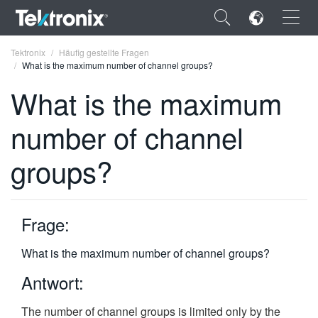
×
Tektronix
Häufig gestellte Fragen
What is the maximum number of channel groups?
What is the maximum
number of channel
ENGLISH
groups?
FRANÇAIS
DEUTSCH
Frage:
VIỆT NAM
简体中文
What is the maximum number of channel groups?
日本語
Antwort:
한국어
The number of channel groups is limited only by the