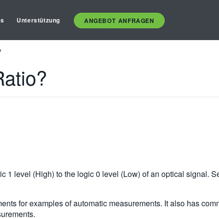
es
Unterstützung
ANGEBOT ANFRAGEN
?
Ratio?
ic 1 level (High) to the logic 0 level (Low) of an optical signal
nts for examples of automatic measurements. It also has comme
surements.