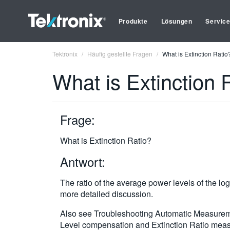
Produkte
Lösungen
Servic
Tektronix
Häufig gestellte Fragen
What is Extinction Ratio
What is Extinction 
Frage:
What is Extinction Ratio?
Antwort:
The ratio of the average power levels of the log
more detailed discussion.
Also see Troubleshooting Automatic Measureme
Level compensation and Extinction Ratio mea