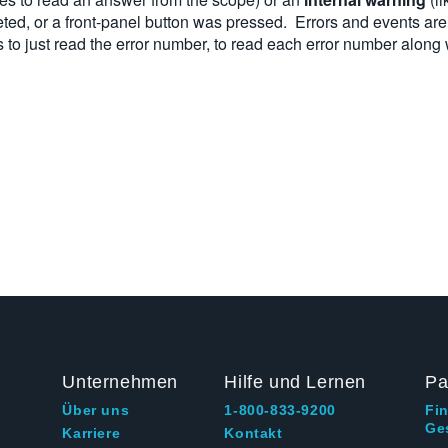
ted, or a front-panel button was pressed. Errors and events ar
 just read the error number, to read each error number along wi
Unternehmen
Hilfe und Lernen
Pa
Über uns
1-800-833-9200
Fi
Ge
g
Karriere
Kontakt