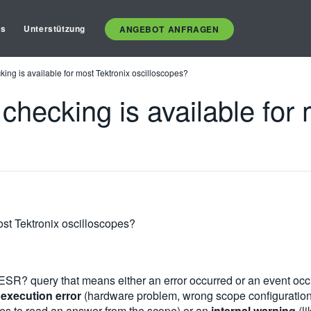
es
Unterstützung
ANGEBOT ANFRAGEN
king is available for most Tektronix oscilloscopes?
checking is available for
ost Tektronix oscilloscopes?
n ESR? query that means either an error occurred or an event oc
n
execution error
(hardware problem, wrong scope configuration,
ries to read an answer from the scope) or an
internal warning
(l