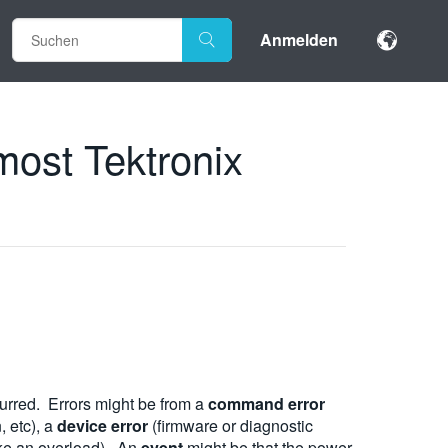
Anmelden
 most Tektronix
curred. Errors might be from a
command error
 etc), a
device error
(firmware or diagnostic
ike an overload). An
event
might be that the power