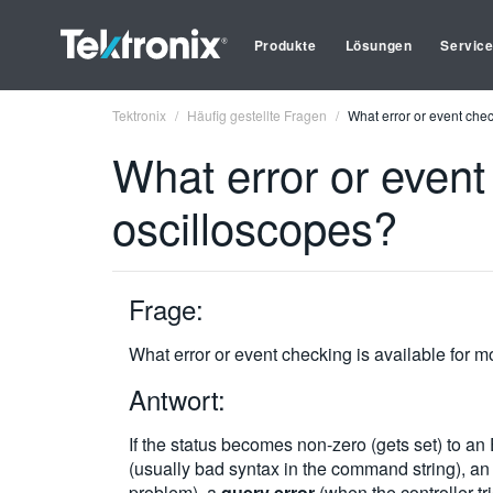
Produkte
Lösungen
Servic
Tektronix
Häufig gestellte Fragen
What error or event chec
What error or event 
oscilloscopes?
Frage:
What error or event checking is available for m
Antwort:
If the status becomes non-zero (gets set) to a
(usually bad syntax in the command string), a
problem), a
query error
(when the controller t