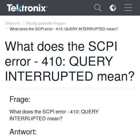
×
Tektronix
Häufig gestellte Fragen
What does the SCPI error - 410: QUERY INTERRUPTED mean?
What does the SCPI
error - 410: QUERY
ENGLISH
INTERRUPTED mean?
FRANÇAIS
DEUTSCH
Frage:
VIỆT NAM
简体中文
What does the SCPI error - 410: QUERY
INTERRUPTED mean?
日本語
Antwort:
한국어