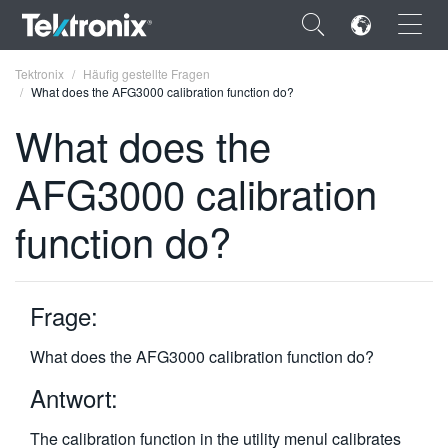
×
Tektronix
Häufig gestellte Fragen
What does the AFG3000 calibration function do?
What does the
AFG3000 calibration
ENGLISH
function do?
FRANÇAIS
DEUTSCH
Frage:
VIỆT NAM
简体中文
What does the AFG3000 calibration function do?
日本語
Antwort:
한국어
The calibration function in the utility menul calibrates