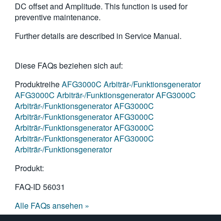
DC offset and Amplitude. This function is used for
繁體中文
preventive maintenance.
Further details are described in Service Manual.
Diese FAQs beziehen sich auf:
Produktreihe
AFG3000C Arbiträr-/Funktionsgenerator
AFG3000C Arbiträr-/Funktionsgenerator
AFG3000C
Arbiträr-/Funktionsgenerator
AFG3000C
Arbiträr-/Funktionsgenerator
AFG3000C
Arbiträr-/Funktionsgenerator
AFG3000C
Arbiträr-/Funktionsgenerator
AFG3000C
Arbiträr-/Funktionsgenerator
Produkt:
FAQ-ID
56031
Alle FAQs ansehen »