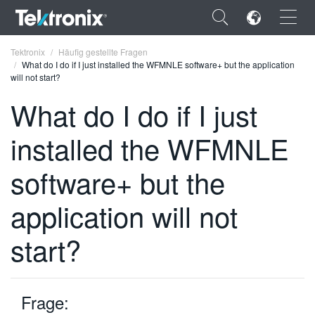
×
Tektronix
Häufig gestellte Fragen
What do I do if I just installed the WFMNLE software+ but the application
will not start?
What do I do if I just
installed the WFMNLE
ENGLISH
FRANÇAIS
software+ but the
DEUTSCH
application will not
VIỆT NAM
start?
简体中文
日本語
Frage:
한국어