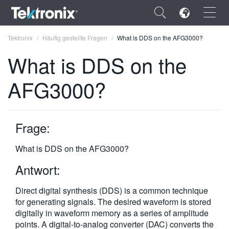
×
Tektronix
Häufig gestellte Fragen
What is DDS on the AFG3000?
What is DDS on the
AFG3000?
ENGLISH
FRANÇAIS
Frage:
DEUTSCH
What is DDS on the AFG3000?
VIỆT NAM
Antwort:
简体中文
Direct digital synthesis (DDS) is a common technique
日本語
for generating signals. The desired waveform is stored
digitally in waveform memory as a series of amplitude
한국어
points. A digital-to-analog converter (DAC) converts the