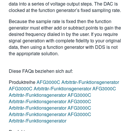
data into a series of voltage output steps. The DAC is
繁體中文
clocked at the function generator’s fixed sampling rate.
Because the sample rate is fixed then the function
generator must either add or subtract points to gain the
desired frequency dialed in by the user. If you require
signal generation with complete fidelity to your original
data, then using a function generator with DDS is not
the appropriate solution.
Diese FAQs beziehen sich auf:
Produktreihe
AFG3000C Arbiträr-/Funktionsgenerator
AFG3000C Arbiträr-/Funktionsgenerator
AFG3000C
Arbiträr-/Funktionsgenerator
AFG3000C
Arbiträr-/Funktionsgenerator
AFG3000C
Arbiträr-/Funktionsgenerator
AFG3000C
Arbiträr-/Funktionsgenerator
AFG3000C
Arbiträr-/Funktionsgenerator