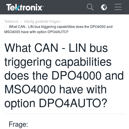
×
Tektronix
Häufig gestellte Fragen
What CAN - LIN bus triggering capabilities does the DPO4000 and
MSO4000 have with option DPO4AUTO?
What CAN - LIN bus
triggering capabilities
ENGLISH
FRANÇAIS
does the DPO4000 and
DEUTSCH
MSO4000 have with
VIỆT NAM
option DPO4AUTO?
简体中文
日本語
Frage:
한국어