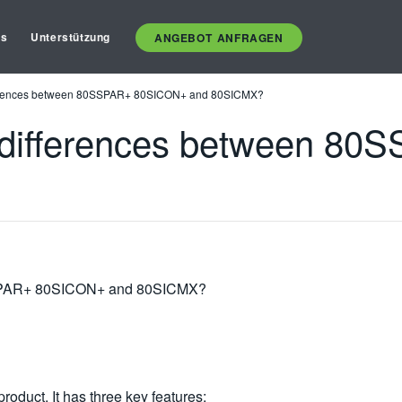
es
Unterstützung
ANGEBOT ANFRAGEN
fferences between 80SSPAR+ 80SICON+ and 80SICMX?
c differences between 
0SSPAR+ 80SICON+ and 80SICMX?
product. It has three key features: