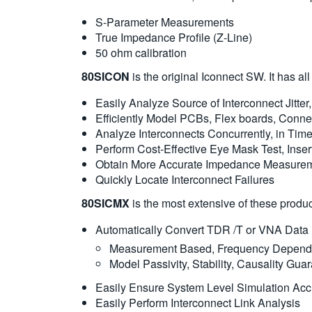
S-Parameter Measurements
True Impedance Profile (Z-Line)
50 ohm calibration
80SICON
is the original Iconnect SW. It has a
Easily Analyze Source of Interconnect Jitter
Efficiently Model PCBs, Flex boards, Conn
Analyze Interconnects Concurrently, in Ti
Perform Cost-Effective Eye Mask Test, Inse
Obtain More Accurate Impedance Measure
Quickly Locate Interconnect Failures
80SICMX
is the most extensive of these produc
Automatically Convert TDR /T or VNA Data
Measurement Based, Frequency Depende
Model Passivity, Stability, Causality Gua
Easily Ensure System Level Simulation Ac
Easily Perform Interconnect Link Analysis