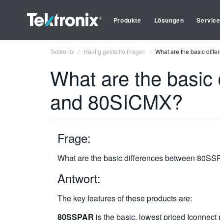
Produkte
Lösungen
Servic
Tektronix
Häufig gestellte Fragen
What are the basic di
What are the basi
and 80SICMX?
Frage:
What are the basic differences between 8
Antwort:
The key features of these products are:
80SSPAR
is the basic, lowest priced Iconnect 