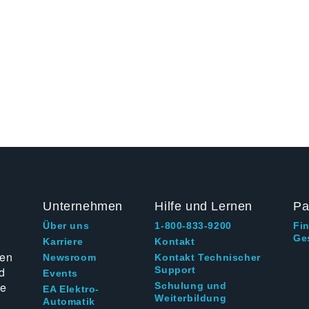
Unternehmen
Hilfe und Lernen
Pa
Über uns
1-800-833-9200
Fi
Ge
g
Karriere
Kontakt
ten
Newsroom
Kontakt Technischer
d
Support
Events
ie
Schulung und
EA Elektro-
Weiterbildung
Automatik