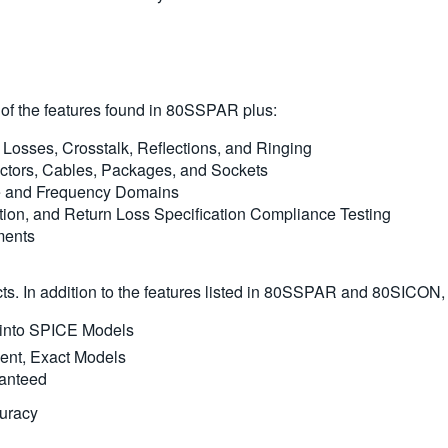
ll of the features found in 80SSPAR plus:
, Losses, Crosstalk, Reflections, and Ringing
ectors, Cables, Packages, and Sockets
me and Frequency Domains
rtion, and Return Loss Specification Compliance Testing
ments
ts. In addition to the features listed in 80SSPAR and 80SICON, it
 into SPICE Models
nt, Exact Models
ranteed
curacy