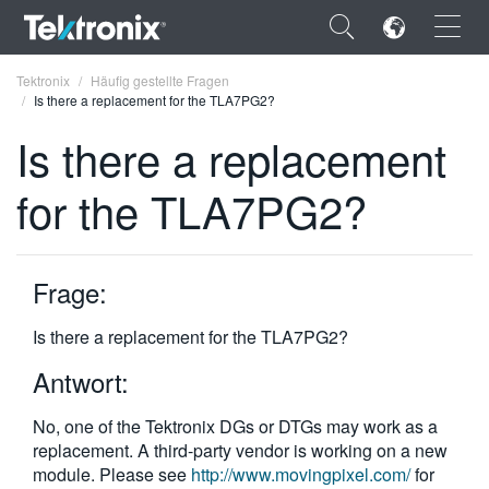
×
Tektronix
Häufig gestellte Fragen
Is there a replacement for the TLA7PG2?
Is there a replacement
for the TLA7PG2?
ENGLISH
FRANÇAIS
Frage:
DEUTSCH
Is there a replacement for the TLA7PG2?
VIỆT NAM
Antwort:
简体中文
No, one of the Tektronix DGs or DTGs may work as a
日本語
replacement. A third-party vendor is working on a new
한국어
module. Please see
http://www.movingpixel.com/
for