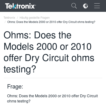
×
Tektronix
Häufig gestellte Fragen
Ohms: Does the Models 2000 or 2010 offer Dry Circuit ohms testing?
Ohms: Does the
Models 2000 or 2010
ENGLISH
offer Dry Circuit ohms
FRANÇAIS
testing?
DEUTSCH
VIỆT NAM
简体中文
Frage:
日本語
Ohms: Does the Models 2000 or 2010 offer Dry Circuit
ohms testing?
한국어