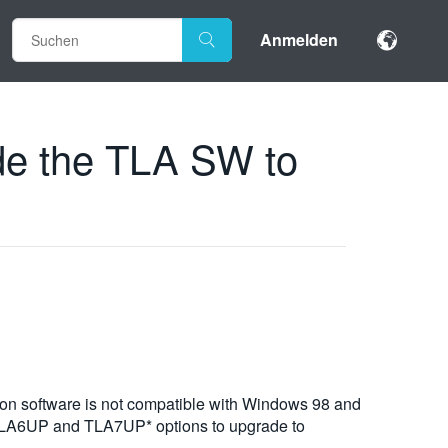
Anmelden
de the TLA SW to
tion software is not compatible with Windows 98 and
e TLA6UP and TLA7UP* options to upgrade to