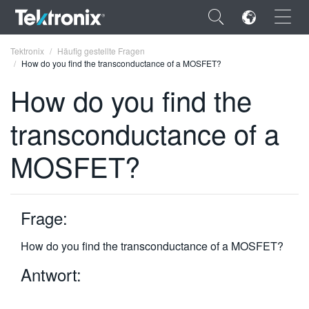
×
Tektronix
Häufig gestellte Fragen
How do you find the transconductance of a MOSFET?
How do you find the
transconductance of a
ENGLISH
MOSFET?
FRANÇAIS
DEUTSCH
Frage:
VIỆT NAM
简体中文
How do you find the transconductance of a MOSFET?
日本語
Antwort:
한국어