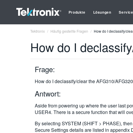
Produkte
Lösungen
Servic
Tektronix
Häufig gestellte Fragen
How do I declassify/cl
How do I declassi
Frage:
How do I declassify/clear the AFG310/AFG32
Antwort:
Aside from powering up where the user last 
USER4. There is a secure function that will over
By selecting SYSTEM (SHIFT > PHASE), then scr
Secure Settings details are listed in appendix 