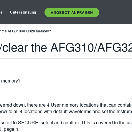
es
Unterstützung
ANGEBOT ANFRAGEN
ear the AFG310/AFG320 memory?
fy/clear the AFG310/AFG
0 memory?
powered down, there are 4 User memory locations that can con
write all 4 locations with default waveforms and set the instrume
oll to SECURE, select and confirm. This is covered in the use
D, page 4.