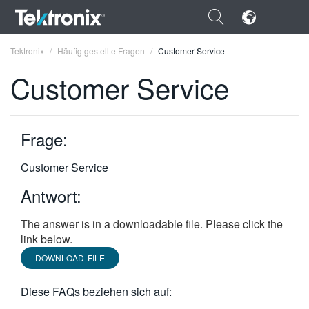
×
Tektronix
Häufig gestellte Fragen
Customer Service
Customer Service
Frage:
ENGLISH
FRANÇAIS
Customer Service
DEUTSCH
Antwort:
VIỆT NAM
The answer is in a downloadable file. Please click the
link below.
简体中文
DOWNLOAD FILE
日本語
Diese FAQs beziehen sich auf:
한국어