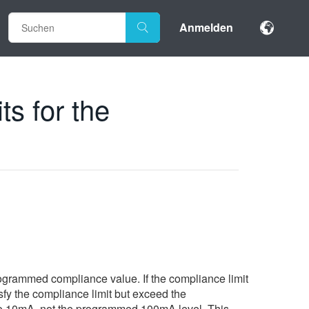
Anmelden
s for the
ogrammed compliance value. If the compliance limit
fy the compliance limit but exceed the
t to 10mA, not the programmed 100mA level. This