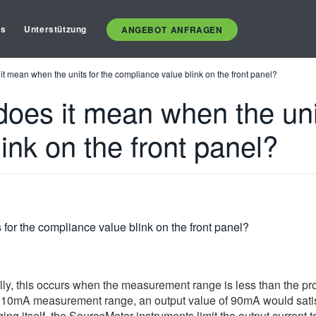
es
Unterstützung
ANGEBOT ANFRAGEN
t mean when the units for the compliance value blink on the front panel?
oes it mean when the unit
ink on the front panel?
for the compliance value blink on the front panel?
lly, this occurs when the measurement range is less than the pr
he 10mA measurement range, an output value of 90mA would satis
ng itself, the SourceMeter instruments limit the output curren