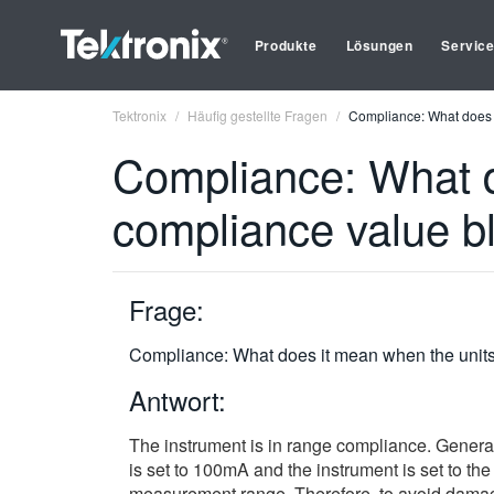
Produkte
Lösungen
Servic
Tektronix
Häufig gestellte Fragen
Compliance: What does i
Compliance: What d
compliance value bl
Frage:
Compliance: What does it mean when the units 
Antwort:
The instrument is in range compliance. Genera
is set to 100mA and the instrument is set to t
measurement range. Therefore, to avoid damagi