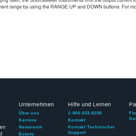
ement range by using the RANGE UP and DOWN buttons. For most
Unternehmen
Hilfe und Lernen
Pa
Über uns
1-800-833-9200
Fi
Ge
g
Karriere
Kontakt
ten
Newsroom
Kontakt Technischer
d
Support
Events