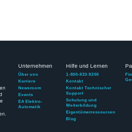
Unternehmen
Hilfe und Lernen
Pa
Über uns
1-800-833-9200
Fi
Ge
g
Karriere
Kontakt
ten
Newsroom
Kontakt Technischer
d
Support
Events
ie
Schulung und
EA Elektro-
Weiterbildung
Automatik
Eigentümerressourcen
en.
Blog