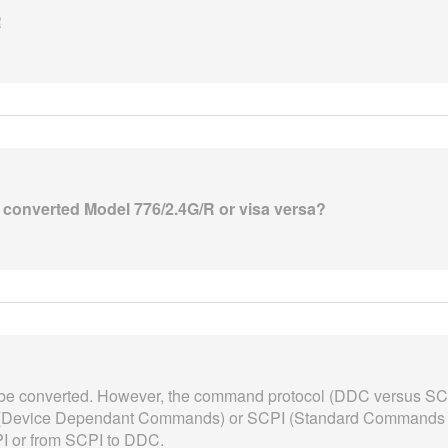
R
 converted Model 776/2.4G/R or visa versa?
be converted. However, the command protocol (DDC versus SCP
(Device Dependant Commands) or SCPI (Standard Commands fo
I or from SCPI to DDC.