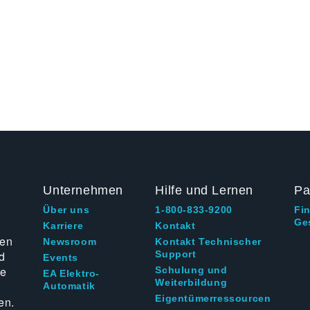
Unternehmen
Hilfe und Lernen
Pa
Über uns
1-800-833-9200
Fi
Ge
g
Karriere
Kontakt
ten
Newsroom
Kontakt Technischer
d
Support
Events
ie
Schulung und
EA Elektro-
Weiterbildung
Automatik
Eigentümerressourcen
en.