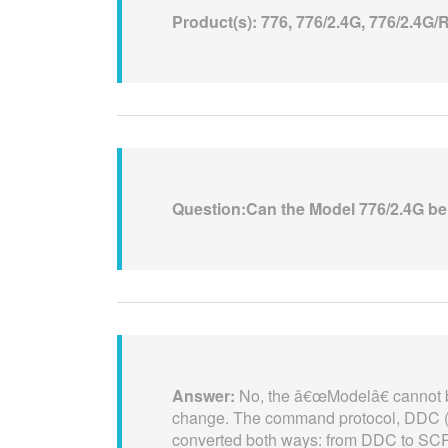
Product(s): 776, 776/2.4G, 776/2.4G/
Question:Can the Model 776/2.4G be
Answer:
No, the â€œModelâ€ cannot 
change. The command protocol, DDC 
converted both ways: from DDC to SCP