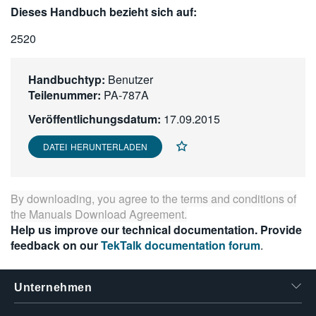
Dieses Handbuch bezieht sich auf:
繁體中文
2520
Handbuchtyp:
Benutzer
Teilenummer:
PA-787A
Veröffentlichungsdatum:
17.09.2015
DATEI HERUNTERLADEN
By downloading, you agree to the terms and conditions of
the
Manuals Download Agreement
.
Help us improve our technical documentation. Provide
feedback on our
TekTalk documentation forum
.
Unternehmen