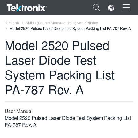
×
Tektronix
SMUs (Source Measure Units) von Keithley
Model 2520 Pulsed Laser Diode Test System Packing List PA-787 Rev. A
Model 2520 Pulsed
Laser Diode Test
ENGLISH
System Packing List
FRANÇAIS
PA-787 Rev. A
DEUTSCH
VIỆT NAM
简体中文
User Manual
Model 2520 Pulsed Laser Diode Test System Packing List
日本語
PA-787 Rev. A
한국어