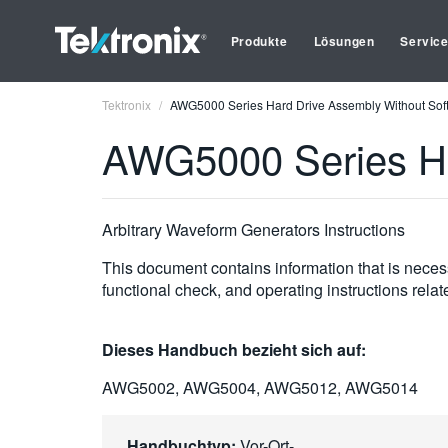
Produkte
Lösungen
Servic
Tektronix
AWG5000 Series Hard Drive Assembly Without Sof
AWG5000 Series Ha
Arbitrary Waveform Generators Instructions
This document contains information that is necess
functional check, and operating instructions related
Dieses Handbuch bezieht sich auf:
AWG5002, AWG5004, AWG5012, AWG5014
Handbuchtyp:
Vor-Ort-