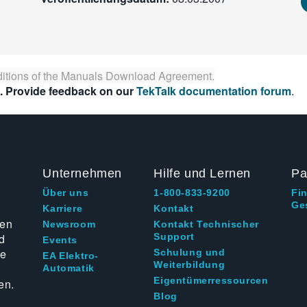
itions of the
Manuals Download Agreement
.
. Provide feedback on our
TekTalk documentation forum
.
Unternehmen
Hilfe und Lernen
Pa
Über uns
1-800-833-9200
Fi
Ge
g
Karriere
Kontakt
ten
Newsroom
Kontakt Technischer
d
Support
Events
ie
Schulung und
EA Elektro-
Weiterbildung
Automatik
Eigentümerressourcen
en.
Blog