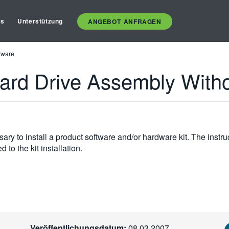
es
Unterstützung
ANGEBOT ANFRAGEN
tware
rd Drive Assembly Witho
ary to install a product software and/or hardware kit. The instr
 to the kit installation.
Veröffentlichungsdatum:
08.03.2007