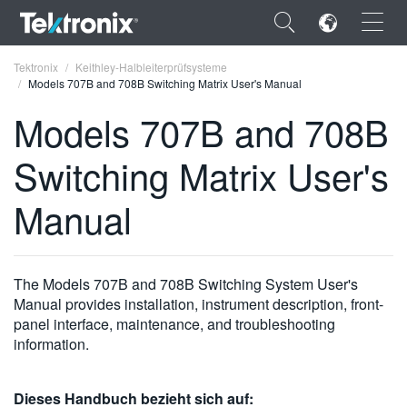
×
Tektronix
Keithley-Halbleiterprüfsysteme
Models 707B and 708B Switching Matrix User's Manual
Models 707B and 708B
Switching Matrix User's
ENGLISH
Manual
FRANÇAIS
DEUTSCH
The Models 707B and 708B Switching System User's
VIỆT NAM
Manual provides installation, instrument description, front-
简体中文
panel interface, maintenance, and troubleshooting
information.
日本語
한국어
Dieses Handbuch bezieht sich auf: