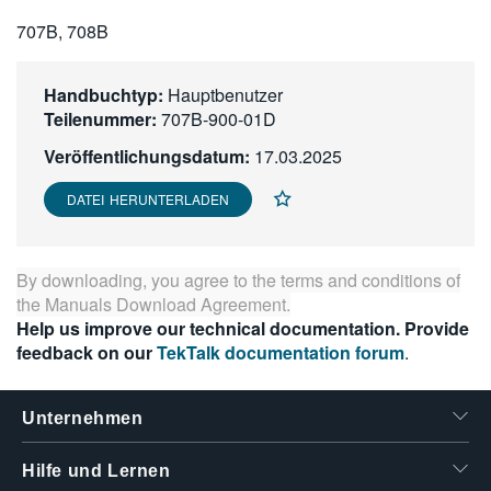
繁體中文
707B, 708B
Handbuchtyp:
Hauptbenutzer
Teilenummer:
707B-900-01D
Veröffentlichungsdatum:
17.03.2025
DATEI HERUNTERLADEN
By downloading, you agree to the terms and conditions of
the
Manuals Download Agreement
.
Help us improve our technical documentation. Provide
feedback on our
TekTalk documentation forum
.
Unternehmen
Hilfe und Lernen