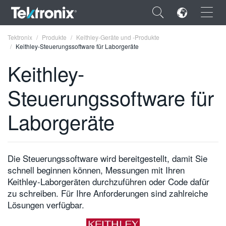
×
Tektronix
Produkte
Keithley-Geräte und -Produkte
Keithley-Steuerungssoftware für Laborgeräte
Keithley-
Steuerungssoftware für
ENGLISH
Laborgeräte
FRANÇAIS
DEUTSCH
Die Steuerungssoftware wird bereitgestellt, damit Sie
VIỆT NAM
schnell beginnen können, Messungen mit Ihren
简体中文
Keithley-Laborgeräten durchzuführen oder Code dafür
zu schreiben. Für Ihre Anforderungen sind zahlreiche
日本語
Lösungen verfügbar.
한국어